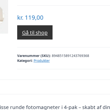
kr.
119,00
Gå til shop
Varenummer (SKU):
8948515891243769368
Kategori:
Produkter
isse runde fotomagneter i 4-pak – skabt af di