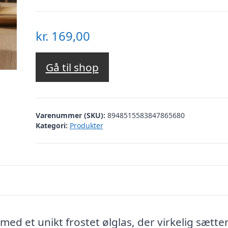
kr.
169,00
Gå til shop
Varenummer (SKU):
8948515583847865680
Kategori:
Produkter
et unikt frostet ølglas, der virkelig sætte