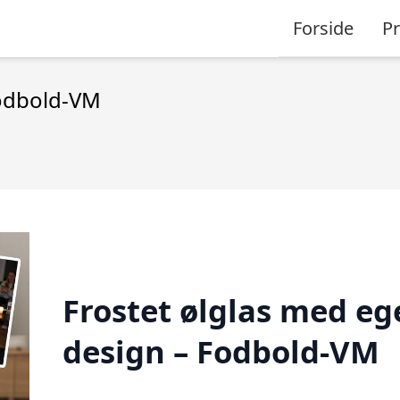
Forside
P
Fodbold-VM
Frostet ølglas med eg
design – Fodbold-VM