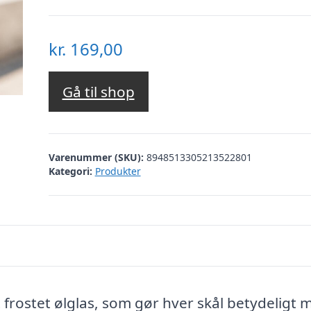
kr.
169,00
Gå til shop
Varenummer (SKU):
8948513305213522801
Kategori:
Produkter
 frostet ølglas, som gør hver skål betydeligt 