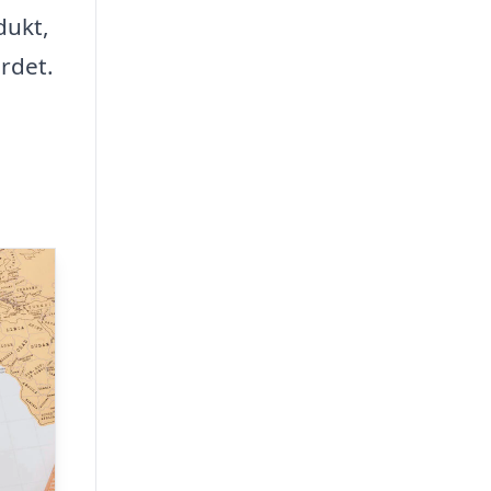
dukt,
rdet.