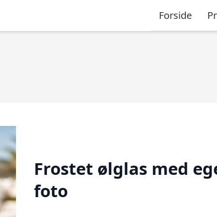
Forside
P
Frostet ølglas med eg
foto