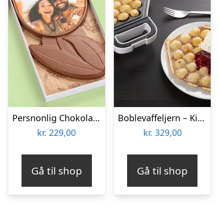
Persnonlig Chokoladeblomst med Billede
Boblevaffeljern – KitchPro
kr.
229,00
kr.
329,00
Gå til shop
Gå til shop