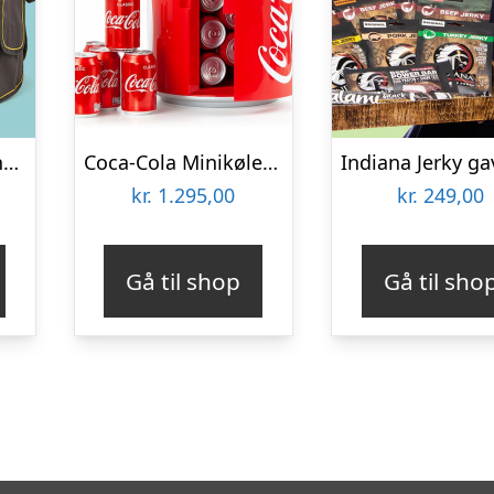
Værktøjsopbevaring til spand
Coca-Cola Minikøleskab
kr.
1.295,00
kr.
249,00
Gå til shop
Gå til sho