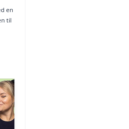
ed en
n til