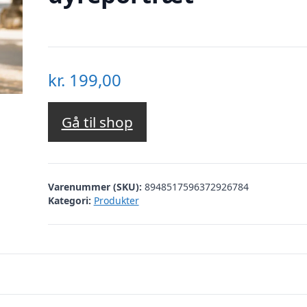
kr.
199,00
Gå til shop
Varenummer (SKU):
8948517596372926784
Kategori:
Produkter