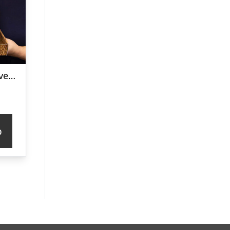
Indiana Jerky gaveæske
p