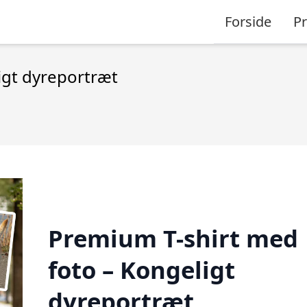
Forside
P
igt dyreportræt
Premium T-shirt med
foto – Kongeligt
dyreportræt