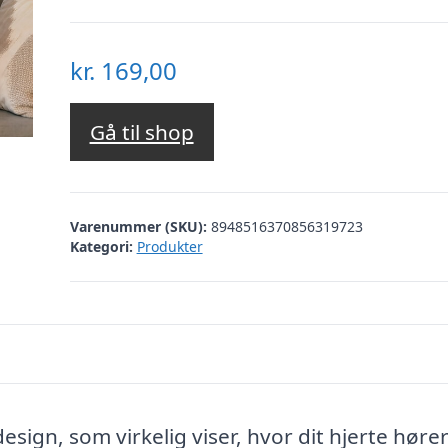
kr.
169,00
Gå til shop
Varenummer (SKU):
8948516370856319723
Kategori:
Produkter
sign, som virkelig viser, hvor dit hjerte hører 