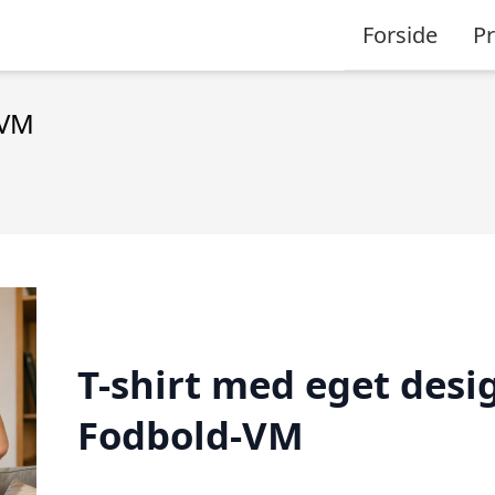
Forside
P
-VM
T-shirt med eget desi
Fodbold-VM