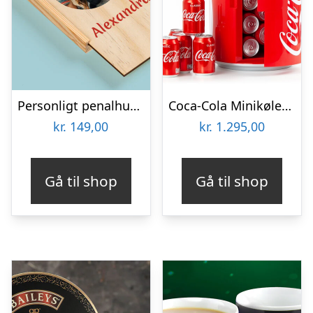
Personligt penalhus med foto & tekst
Coca-Cola Minikøleskab
kr.
149,00
kr.
1.295,00
Gå til shop
Gå til shop