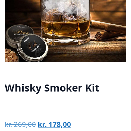
Whisky Smoker Kit
Den
Den
kr.
269,00
kr.
178,00