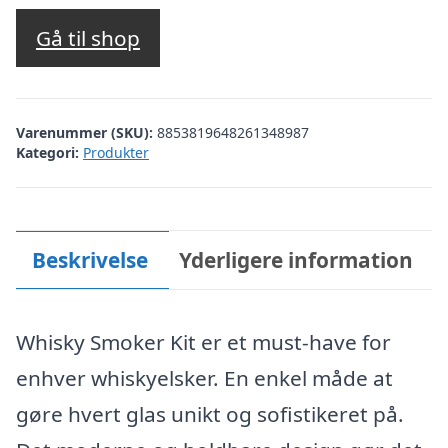
oprindelige
aktuelle
pris
pris
Gå til shop
var:
er:
kr. 269,00.
kr. 178,00.
Varenummer (SKU):
8853819648261348987
Kategori:
Produkter
Beskrivelse
Yderligere information
Whisky Smoker Kit er et must-have for
enhver whiskyelsker. En enkel måde at
gøre hvert glas unikt og sofistikeret på.