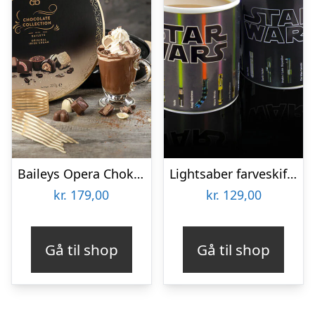
Baileys Opera Chokoladeæske
Lightsaber farveskiftende krus
kr.
179,00
kr.
129,00
Gå til shop
Gå til shop