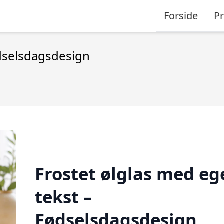
Forside
P
ødselsdagsdesign
Frostet ølglas med eg
tekst –
Fødselsdagsdesign