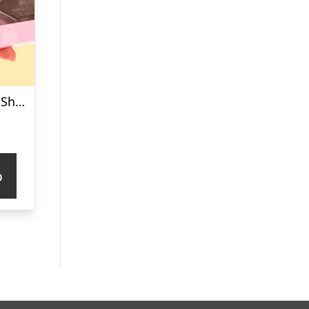
Chokoladeæske Shopping
p