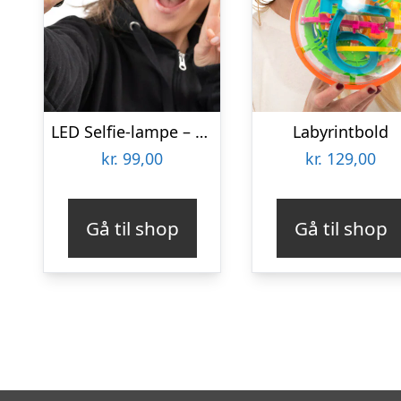
LED Selfie-lampe – Vooni
Labyrintbold
kr.
99,00
kr.
129,00
Gå til shop
Gå til shop