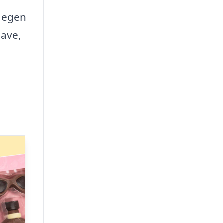
d egen
gave,