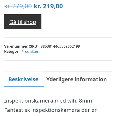
Den
Den
kr.
279,00
kr.
219,00
oprindelige
aktuelle
pris
pris
Gå til shop
var:
er:
kr. 279,00.
kr. 219,00.
Varenummer (SKU):
8853814465569662199
Kategori:
Produkter
Beskrivelse
Yderligere information
Inspektionskamera med wifi, 8mm
Fantastisk inspektionskamera der er